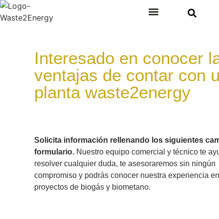
Plantas de Tratamiento de Residuos
Tipos de Residuos
Ventajas del Aprovechamiento de Residuos
Interesado en conocer l
ventajas de contar con 
planta waste2energy
Solicita información rellenando los siguientes ca
formulario.
Nuestro equipo comercial y técnico te ay
resolver cualquier duda, te asesoraremos sin ningún
compromiso y podrás conocer nuestra experiencia e
proyectos de biogás y biometano.