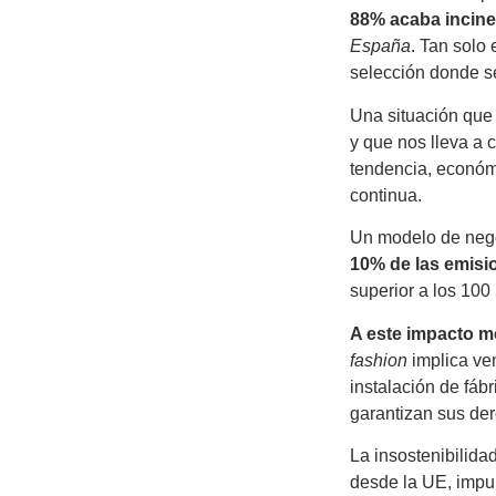
88% acaba incin
España
. Tan solo
selección donde se
Una situación que
y que nos lleva a 
tendencia, económi
continua.
Un modelo de negoc
10% de las emisi
superior a los 100
A este impacto m
fashion
implica ven
instalación de fáb
garantizan sus de
La insostenibilida
desde la UE, impuls