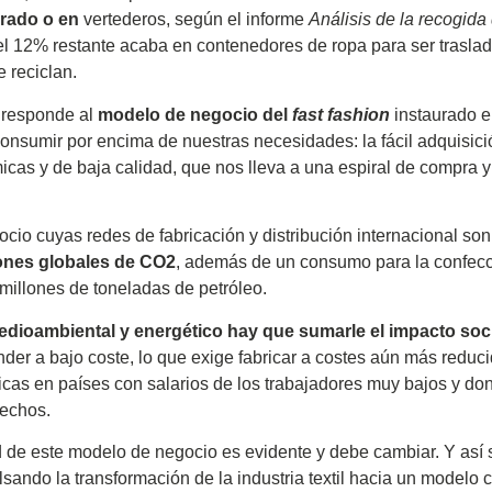
erado o en
vertederos
, según el informe
Análisis de la recogida
 el 12% restante acaba en contenedores de ropa para ser trasla
 reciclan.
 responde al
modelo de negocio del
fast fashion
instaurado e
consumir por encima de nuestras necesidades: la fácil adquisic
cas y de baja calidad, que nos lleva a una espiral de compra 
io cuyas redes de fabricación y distribución internacional so
ones globales de CO2
, además de un consumo para la confec
 millones de toneladas de petróleo.
edioambiental y energético hay que sumarle el impacto soci
der a bajo coste, lo que exige fabricar a costes aún más reducid
ricas en países con salarios de los trabajadores muy bajos y d
rechos.
d de este modelo de negocio es evidente y debe cambiar. Y así 
ando la transformación de la industria textil hacia un modelo ci