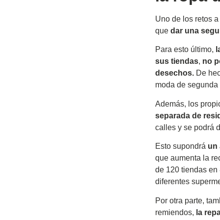
Uno de los retos a 
que
dar una segu
Para esto último,
l
sus tiendas
,
no p
desechos.
De hech
moda de segunda 
Además, los propi
separada de resid
calles y se podrá 
Esto supondrá
un 
que aumenta la re
de 120 tiendas en
diferentes superm
Por otra parte, ta
remiendos,
la rep