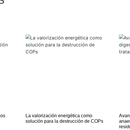
S
uos
La valorización energética como
Avanc
solución para la destrucción de COPs
anaer
resid