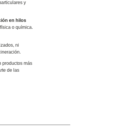
particulares y
ión en hilos
ísica o química.
izados, ni
cineración
.
on productos más
rte de las