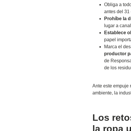
Obliga a tod
antes del 31 
Prohíbe la 
lugar a canal
Establece ob
papel importa
Marca el des
productor p
de Responsab
de los residu
Ante este empuje 
ambiente, la indust
Los reto
la ropa 