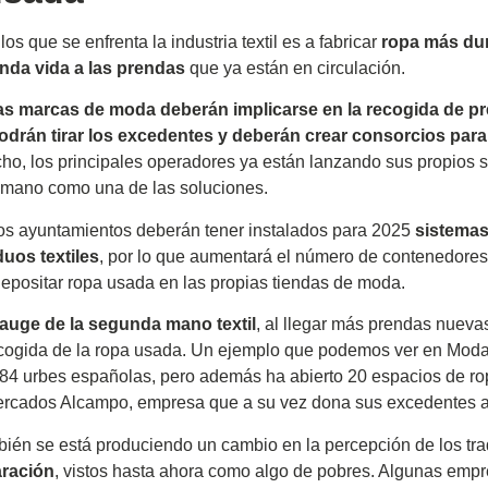
los que se enfrenta la industria textil es a fabricar
ropa más du
nda vida a las prendas
que ya están en circulación.
as marcas de moda deberán implicarse en la recogida de p
odrán tirar los excedentes y deberán crear consorcios para
o, los principales operadores ya están lanzando sus propios 
mano como una de las soluciones.
os ayuntamientos deberán tener instalados para 2025
sistemas
uos textiles
, por lo que aumentará el número de contenedores
depositar ropa usada en las propias tiendas de moda.
auge de la segunda mano textil
, al llegar más prendas nuevas
cogida de la ropa usada. Un ejemplo que podemos ver en Moda 
 84 urbes españolas, pero además ha abierto 20 espacios de r
ercados Alcampo, empresa que a su vez dona sus excedentes a
mbién se está produciendo un cambio en la percepción de los tra
aración
, vistos hasta ahora como algo de pobres. Algunas emp